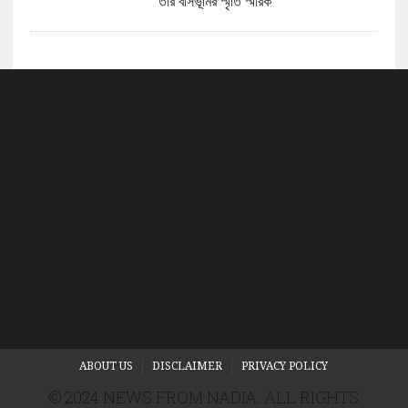
তাঁর বাসভূমির স্মৃতি স্মারক
ABOUT US
DISCLAIMER
PRIVACY POLICY
© 2024 NEWS FROM NADIA. ALL RIGHTS