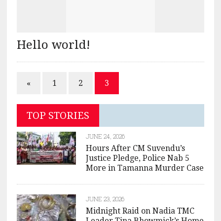
Hello world!
«
1
2
3
TOP STORIES
JUNE 24, 2026
Hours After CM Suvendu’s
Justice Pledge, Police Nab 5
More in Tamanna Murder Case
JUNE 23, 2026
Midnight Raid on Nadia TMC
Leader Tina Bhowmick’s Home