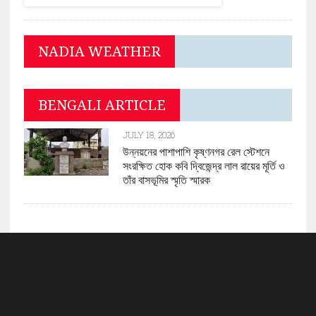
NADIA WEATHER
BENGALI ARTICLE
JULY 18, 2026
উন্নয়নের পাশাপাশি কৃষ্ণনগর রেল স্টেশনে
সংরক্ষিত হোক কবি দ্বিজেন্দ্র লাল রায়ের মূর্তি ও
তাঁর বাসভূমির স্মৃতি স্মারক