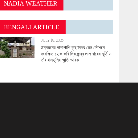
NADIA WEATHER
BENGALI ARTICLE
JULY 18, 2026
উন্নয়নের পাশাপাশি কৃষ্ণনগর রেল স্টেশনে
সংরক্ষিত হোক কবি দ্বিজেন্দ্র লাল রায়ের মূর্তি ও
তাঁর বাসভূমির স্মৃতি স্মারক