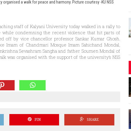
sity organised a walk for peace and harmony. Picture courtesy -KU NSS
hing staff of Kalyani University today walked in a rally to
 while condemning the recent violence that hit parts of
ed off by vice chancellor professor Sankar Kumar Ghosh.
 like Imam of Chandmari Mosque Imam Sahichand Mondal,
amkrishna Sevashram Sangha and father Soumen Mondal of
walk was organised with the support of the university’s NSS
PIN
SHARE