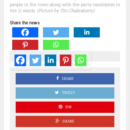
people in the town along with the party candidates in
the 11 wards.
(Picture by Tito Chakraborty)
Share the news
SHARE
TWEET
PIN
SHARE