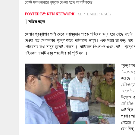
তেহট্ট সংশধনাগারে পুস্তক দেওয়া হচ্ছে আবাসিকদের
POSTED BY:
NFN NETWORK
SEPTEMBER 4, 2017
[]
সঞ্জিত দত্ত
জেলার গ্রন্থাগার গুলি থেকে ভ্রাম্যমান পাঠক পরিষেবা বন্ধ হয়ে গেছে বহুদি
দেওয়া হত সেখানকার গ্রন্থাগারের পাঠকদের জন্য। এক সময় তা বন্ধ হয়ে 
পৌঁছানোর কথা মানুষ ভুলেই গেছেন । ‘সাইকেল পিওন’পদ এখন নেই। গ্রন্থা
এইরকম একটি নব্য প্রচেষ্টার বর্ষ পূর্তি হল ।
গ্রন্থাগা
Librar
হয়েছে ।
(Every
reader
উল্লেখ ক
of the
এই ছিল ম
প্রথার আ
পেয়েছে।অ
বেশ কিছু 