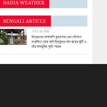
NADIA WEATHER
BENGALI ARTICLE
JULY 18, 2026
উন্নয়নের পাশাপাশি কৃষ্ণনগর রেল স্টেশনে
সংরক্ষিত হোক কবি দ্বিজেন্দ্র লাল রায়ের মূর্তি ও
তাঁর বাসভূমির স্মৃতি স্মারক