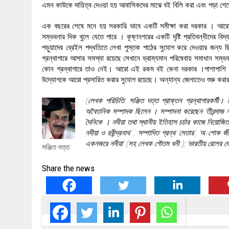
এমন কাউকে দায়িত্ব দেওয়া হয় আবাসিকদের মাঝে বই বিলি করা এবং পড়া শেষে
এক বছরের শেষে মনে হয় সরকারি ভাবে একটি সমীক্ষা করা দরকার । আরো ভা
সম্ভবনার দিক খুলে যেতে পারে । কৃষ্ণনগরের একটি দৃষ্টি প্রতিবন্ধীদের বিদ্
পড়ুয়াদের ব্রেইল পদ্ধতিতে লেখা পুস্তক পাঠের সুযোগ করে দেওয়ার জন্য ছিল এ
গ্রন্থাগারে আসার সমস্যা রয়েছে সেখানে ভ্রাম্যমান পরিষেবায় সমাধান সম্
কোন গ্রন্থাগারে তাও নেই। আরো এই রকম বই কেনা দরকার ।পাশাপাশি বি
উদ্যোগকে আরো প্রসারিত করার সুযোগ রয়েছে। অন্যান্য জেলাতেও শুরু করার
(লেখক পরিচিতি: সঞ্জিত দত্ত প্রাক্তন গ্রন্থাগারকর্মী
অবৈতনিক সম্পাদক ছিলেন । সম্পাদনা করেছেন ‘তীরন্দাজ না
দৈনিকে । নদীয়া তথা স্থানীয় ইতিহাস চর্চার কাজে নিয়োজিত ।
নদীয়া ও রবীন্দ্রনাথ’ , সম্পাদিত গ্রন্থ ‘সেতার’, ‘অ-শোক জ
একনজরে নদীয়া’ (সহ লেখক গৌতম ধনী ); ‘ভারতীয় রেলের
সঞ্জিত দত্ত
Share the news