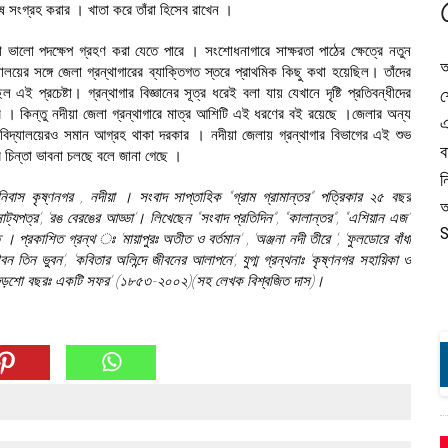
 সংগ্রহ করার । খাতা করে তাঁরা হিসেব রাখেন ।
লো পদক্ষেপ গ্রহণ করা যেতে পারে । সংশোধনাগারে সাক্ষরতা পাঠের ক্ষেত্রে নতুন
অ
যালয়ের সঙ্গে জেলা গ্রন্থাগারের ব্যাক্তিগত স্তরে প্রাথমিক কিছু কথা হয়েছিল। তাঁদের
ই প্রচেষ্টা। গ্রন্থাগার বিজ্ঞানের সূত্র ধরেই বলা যায় যেখানে দৃষ্টি প্রতিবন্ধীদের
শ
ভব । কিন্তু নদীয়া জেলা গ্রন্থাগারে মাত্র আশিটি এই ধরণের বই রয়েছে ।জেলার অন্য
এ
দ্যালয়েরও সমান আগ্রহ থাকা দরকার । নদীয়া জেলায় গ্রন্থাগার বিভাগের এই শুভ
ব
 চিন্তা ভাবনা চলছে বলে জানা গেছে ।
ন
। নিবাস কৃষ্ণনগর , নদীয়া । সংবাদ সাপ্তাহিক “গ্রাম গ্রামান্তর” পত্রিকার ২৫ বছর
অ
ট্যপত্র’, ‘রঙ বেরঙের আড্ডা’। লিখেছেন “সংবাদ প্রতিদিন”, “কালান্তর”, “এশিয়ান এজ”
S
 প্রকাশিত গ্রন্থ ঃ ‘মায়াপুরঃ অতীত ও বর্তমান’ , ‘অঞ্জনা নদী তীরে ‘, ‘ফুলডোরে বাঁধা
ীবন তিন ভুবন’, ‘কবিতার অলিন্দে জীবনের আলাপনে’, যুগ্ম গ্রন্থনাঃ ‘কৃষ্ণনগর সহায়িকা ও
 দেড়শো বছরঃ একটি সফর’ (১৮৫৩-২০০২)(সহ লেখক বিশ্বজিত দাস)।