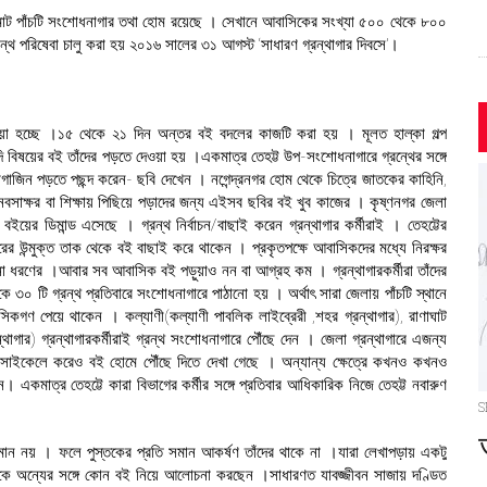
দে মোট পাঁচটি সংশোধনাগার তথা হোম রয়েছে । সেখানে আবাসিকের সংখ্যা ৫০০ থেকে ৮০০
্থ পরিষেবা চালু করা হয় ২০১৬ সালের ৩১ আগস্ট ‘সাধারণ গ্রন্থাগার দিবসে’।
য়া হচ্ছে ।১৫ থেকে ২১ দিন অন্তর বই বদলের কাজটি করা হয় । মূলত হাল্কা গল্প
্যাদি বিষয়ের বই তাঁদের পড়তে দেওয়া হয় ।একমাত্র তেহট্ট উপ-সংশোধনাগারে গ্রন্থের সঙ্গে
াগাজিন পড়তে পছন্দ করেন- ছবি দেখেন । নগেন্দ্রনগর হোম থেকে চিত্রে জাতকের কাহিনি,
বসাক্ষর বা শিক্ষায় পিছিয়ে পড়াদের জন্য এইসব ছবির বই খুব কাজের । কৃষ্ণনগর জেলা
ইয়ের ডিমান্ড এসেছে । গ্রন্থ নির্বাচন/বাছাই করেন গ্রন্থাগার কর্মীরাই । তেহট্টের
াগারের উন্মুক্ত তাক থেকে বই বাছাই করে থাকেন । প্রকৃতপক্ষে আবাসিকদের মধ্যে নিরক্ষর
নানা ধরণের ।আবার সব আবাসিক বই পড়ুয়াও নন বা আগ্রহ কম । গ্রন্থাগারকর্মীরা তাঁদের
৩০ টি গ্রন্থ প্রতিবারে সংশোধনাগারে পাঠানো হয় । অর্থাৎ সারা জেলায় পাঁচটি স্থানে
কগণ পেয়ে থাকেন । কল্যাণী(কল্যাণী পাবলিক লাইব্রেরী ,শহর গ্রন্থাগার), রাণাঘাট
ন্থাগার) গ্রন্থাগারকর্মীরাই গ্রন্থ সংশোধনাগারে পৌঁছে দেন । জেলা গ্রন্থাগারে এজন্য
 সাইকেলে করেও বই হোমে পৌঁছে দিতে দেখা গেছে । অন্যান্য ক্ষেত্রে কখনও কখনও
। একমাত্র তেহট্টে কারা বিভাগের কর্মীর সঙ্গে প্রতিবার আধিকারিক নিজে তেহট্ট নবারুণ
S
ান নয় । ফলে পুস্তকের প্রতি সমান আকর্ষণ তাঁদের থাকে না ।যারা লেখাপড়ায় একটু
া একে অন্যের সঙ্গে কোন বই নিয়ে আলোচনা করছেন ।সাধারণত যাবজ্জীবন সাজায় দণ্ডিত