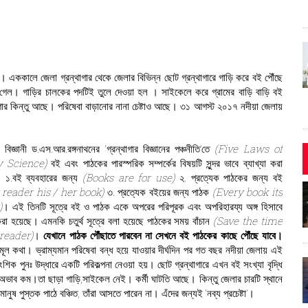
ন । এককালে জেলা গ্রন্থাগার থেকে জেলার বিভিন্ন ছোট গ্রন্থাগারে গাড়ি করে বই পৌঁছে
গেল। গাড়ির চালকের পদটিই তুলে দেওয়া হল । সাইকেলে করে গ্রামের বাড়ি বাড়ি বই
গার কিন্তু আছে। পরিষেবা বাড়ানোর নানা চেষ্টাও আছে। ৩১ আগস্ট ২০১৭ নদীয়া জেলায়
র বিজ্ঞানী ড.এস.আর.রঙ্গনাথনের ‘গ্রন্থাগার বিজ্ঞানের পঞ্চনীতি’তে
(Five Laws of
y Science)
বই এবং পাঠকের পারস্পরিক সম্পর্কের বিষয়টি সুন্দর ভাবে ব্যাখ্যা করা
 ১.বই ব্যবহারের জন্য
(Books are for use)
২. প্রত্যেক পাঠকের জন্য বই
 reader his / her book)
৩. প্রত্যেক বইয়ের জন্য পাঠক
(Every book its
)
। এই তিনটি সূত্রে বই ও পাঠক একে অপরের পরিপূরক এবং অপরিহারয্য অঙ্গ হিসাবে
রা হয়েছে। এমনকি চতুর্থ সূত্রে বলা হয়েছে পাঠকের সময় বাঁচান
(Save the time
 reader)
।
যেখানে পাঠক পৌঁছাতে পারবেন না সেখনে বই পাঠকের কাছে পৌঁছে যাবে।
ূল কথা। ভ্রাম্যমান পরিষেবা বন্ধ হয়ে যাওয়ার দীর্ঘদিন পর গত বছর নদীয়া জেলায় এই
ংশিক পুনঃ উদ্ধারে একটি পরিকল্পনা নেওয়া হয়। ছোট গ্রন্থাগারে এখন বই সংখ্যা বৃদ্ধি
ভাব কম।তা ছাড়া গাড়ি,সাইকেল নেই। কর্মী ঘাটতি আছে। কিন্তু জেলার চারটি স্থানে
মানুষ পুস্তক পাঠে বঞ্চিত, তাঁরা আসতে পারেন না। এঁদের জন্যই ‘নব্য প্রচেষ্টা’।