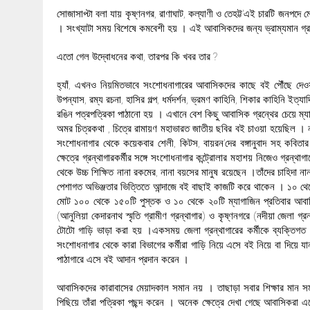
সোজাসাপ্টা বলা যায় কৃষ্ণনগর, রাণাঘাট, কল্যাণী ও তেহট্ট’এই চারটি জনপ
। সংখ্যাটা সময় বিশেষে কমবেশী হয় । এই আবাসিকদের জন্য ভ্রাম্যমান গ্রন
এতো গেল উদ্বোধনের কথা, তারপর কি খবর তার ?
হ্যাঁ, এখনও নিয়মিতভাবে সংশোধনাগারের আবাসিকদের কাছে বই পৌঁছে দেও
উপন্যাস, রম্য রচনা, হাসির গল্প, ধর্মদর্শন, ভ্রমণ কাহিনি, শিকার কাহিনি ইত
রঙিন পত্রপত্রিকা পাঠানো হয় । এখানে বেশ কিছু আবাসিক গ্রন্থের চেয়ে ম্য
অমর চিত্রকথা , চিত্রে রামায়ণ মহাভারত জাতীয় ছবির বই চাওয়া হয়েছিল । ন
সংশোধনাগার থেকে কয়েকবার শেলী, কিটস, বায়রন’দের বঙ্গানুবাদ সহ কবিতার ব
ক্ষেত্রে গ্রন্থাগারকর্মীর সঙ্গে সংশোধনাগার কন্ট্রোলার মহাশয় নিজেও গ্রন্থ
থেকে উচ্চ শিক্ষিত নানা রকমের, নানা বয়সের মানুষ রয়েছেন ।তাঁদের চাহিদা 
পেশাগত অভিঞ্জতার ভিত্তিতে আন্দাজে বই বাছাই কাজটি করে থাকেন । ১০ থেকে 
মোট ১০০ থেকে ১৫০টি পুস্তক ও ১০ থেকে ২০টি ম্যাগাজিন প্রতিবার আবাসি
(আনুলিয়া কেদারনাথ স্মৃতি গ্রামীণ গ্রন্থাগার) ও কৃষ্ণনগরে (নদীয়া জেলা গ্র
টোটো গাড়ি ভাড়া করা হয় ।একসময় জেলা গ্রন্থাগারের কর্মীকে ব্যক্তিগত
সংশোধনাগার থেকে কারা বিভাগের কর্মীরা গাড়ি নিয়ে এসে বই নিয়ে বা দিয়ে যান
পাঠাগারে এসে বই আদান প্রদান করেন ।
আবাসিকদের কারাবাসের মেয়াদকাল সমান নয় । তাছাড়া সবার শিক্ষার মান সম
পিছিয়ে তাঁরা পত্রিকা পছন্দ করেন । অনেক ক্ষেত্রে দেখা গেছে আবাসিকর