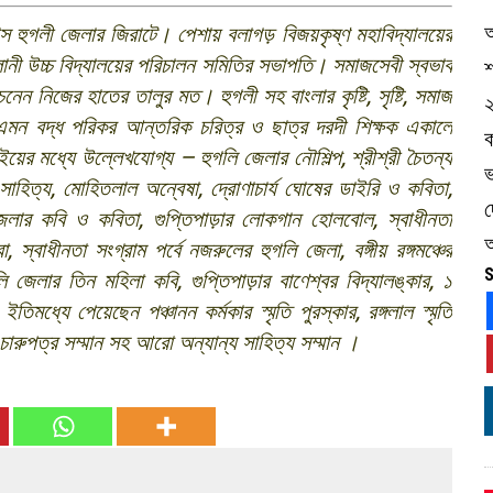
িবাস হুগলী জেলার জিরাটে। পেশায় বলাগড় বিজয়কৃষ্ণ মহাবিদ্যালয়ের
োনী উচ্চ বিদ্যালয়ের পরিচালন সমিতির সভাপতি। সমাজসেবী স্বভাব
শ
েনেন নিজের হাতের তালুর মত। হুগলী সহ বাংলার কৃষ্টি
,
সৃষ্টি
,
সমাজ
এমন বদ্ধ পরিকর আন্তরিক চরিত্র ও ছাত্র দরদী শিক্ষক একালে
ইয়ের মধ্যে উল্লেখযোগ্য – হুগলি জেলার নৌশিল্প
,
শ্রীশ্রী চৈতন্য
ভ
সাহিত্য
,
মোহিতলাল অন্বেষা
,
দ্রোণাচার্য ঘোষের ডাইরি ও কবিতা
,
জেলার কবি ও কবিতা
,
গুপ্তিপাড়ার লোকগান হোলবোল
,
স্বাধীনতা
অ
রা
,
স্বাধীনতা সংগ্রাম পর্বে নজরুলের হুগলি জেলা
,
বঙ্গীয় রঙ্গমঞ্চের
S
লি জেলার তিন মহিলা কবি
,
গুপ্তিপাড়ার বাণেশ্বর বিদ্যালঙ্কার
,
১
িমধ্যে পেয়েছেন পঞ্চানন কর্মকার স্মৃতি পুরস্কার
,
রঙ্গলাল স্মৃতি
চারুপত্র সম্মান সহ আরো অন্যান্য সাহিত্য সম্মান ।