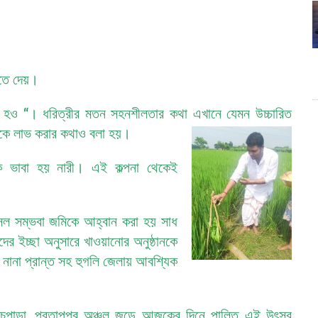
ঁতে দেয়।
তো হও “। ধরিত্রীর মতন সহনশীলতার কথা এখানে যেমন উচ্চারিত
 তাকে লাভ করার কথাও বলা হয়।
কে ভাবা হয় নারী। এই কল্পনা থেকেই
সল সম্ভবা জমিকে আহ্বান করা হয় সাধ
ের ইচ্ছা অনুসারে খাওয়ানোর অনুষ্ঠানকে
নানা প্রান্ত সহ হুগলি জেলায় আবশ্যিক
পাঁচপাড়া ,প্রতাপপুর অঞ্চল জুড়ে আজকের দিনে পালিত এই উৎসব