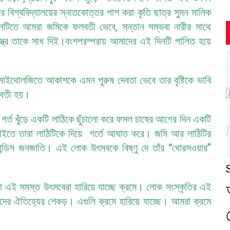
র বিশ্ববিদ্যালয়ের স্নাতকোত্তর পাশ করা কৃতি ছাত্র সুমন মালিক
নটিতে আমরা জমিকে ফলবতী ভেবে, সন্তান সম্ভবা নারীর সাথে
বস্ত্রে তাকে সাধ দিই।বংশপরম্পরায় আমাদের এই দিনটি পালিত হয়ে
মাইথোলজিতে আকাশকে এমন পুরুষ দেবতা ভেবে তার বৃষ্টিকে ভাবি
্ভবতী হয়।
র্ত খুঁড়ে একটি লাঠিকে ছুঁচালো করে ফসল চাষের আগের দিন একটি
াইতে তারা লাঠিটিকে দিয়ে গর্তে আঘাত করে। জমি আর লাঠিটির
ান্ডিস জনজাতি। এই লোক উৎসবকে বিষ্ণু দে তাঁর “ঘোরসওয়ার”
 এই সমস্ত উৎসবেরা হারিয়ে যাচ্ছে ক্রমে। লোক সংস্কৃতির এই
 ঐতিহ্যের শেকড়। এগুলি ক্রমে হারিয়ে যাচ্ছে। আমরা ক্রমে