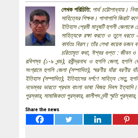
লেখক পরিচিতি:
পার্থ চট্টোপাধ্যায়। ন
সাহিত্যের শিক্ষক। পাশাপাশি জিরাট কল
ইতিহাস প্রেমী মানুষটি হুগলী জেলাকে চ
সাহিত্যকে রক্ষা করতে ও তুলে ধরতে 
কার্যতঃ বিরল। তাঁর লেখা কয়েক ডজন ব
চরিতামৃত কথা
,
ঈশ্বর গুপ্ত : জীবন ও 
রবিশস্য (১-৯ খন্ড)
,
রবীন্দ্রনাথ ও হুগলি জেলা
,
হুগলি 
সংগ্রামে হুগলি জেলা (সম্পাদিত)
,
স্মরণীয় যাঁরা বরণীয় যাঁ
ইতিহাস (সম্পাদিত)
,
ইতিহাসের দর্পণে সাহিত্য সেতু
,
হুগ
নভেম্বর ভারতে প্রথম বাংলা ভাষা বিজয় দিবস ইত্যাদি। ইত
পুরস্কার
,
সামাজিকতা পুরস্কার
,
কালীপদ নন্দী স্মৃতি পুরস্কার
,
Share the news