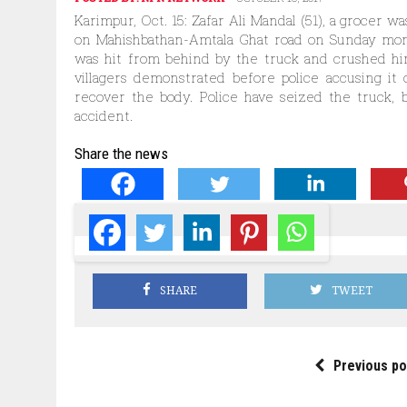
Karimpur, Oct. 15: Zafar Ali Mandal (51), a groce
on Mahishbathan-Amtala Ghat road on Sunday mor
was hit from behind by the truck and crushed hi
villagers demonstrated before police accusing it
recover the body. Police have seized the truck, 
accident.
Share the news
SHARE
TWEET
Previous po