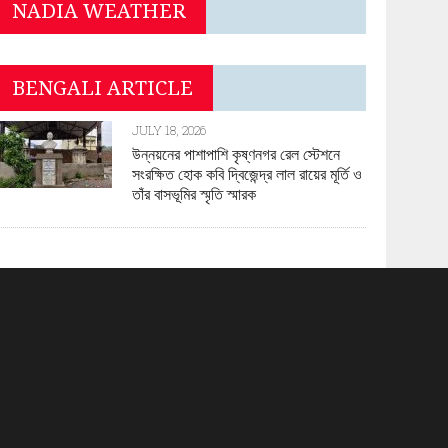
NADIA WEATHER
BENGALI ARTICLE
JULY 18, 2026
উন্নয়নের পাশাপাশি কৃষ্ণনগর রেল স্টেশনে
সংরক্ষিত হোক কবি দ্বিজেন্দ্র লাল রায়ের মূর্তি ও
তাঁর বাসভূমির স্মৃতি স্মারক