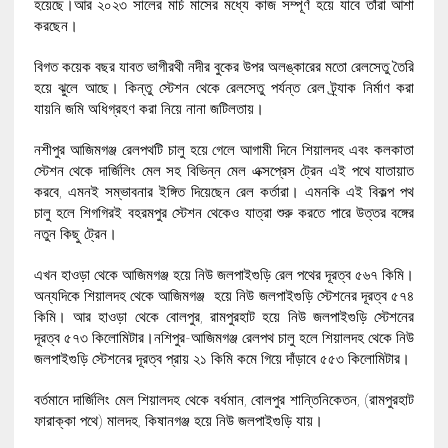
হয়েছে।আর ২০২৩ সালের মার্চ মাসের মধ্যে কাজ সম্পূর্ণ হয়ে যাবে তাঁরা আশা
করছেন।
বিগত কয়েক বছর যাবত ভাগীরথী নদীর বুকের উপর অলঙ্কারের মতো রেলসেতু তৈরি
হয়ে ঝুলে আছে। কিন্তু স্টেশন থেকে রেলসেতু পর্যন্ত রেল ট্র্যাক নির্মাণ করা
যায়নি জমি অধিগ্রহণ করা নিয়ে নানা জটিলতায়।
নশীপুর আজিমগঞ্জ রেলপথটি চালু হয়ে গেলে আগামী দিনে শিয়ালদহ এবং কলকাতা
স্টেশন থেকে দার্জিলিং মেল সহ বিভিন্ন মেল এক্সপ্রেস ট্রেন এই পথে যাতায়াত
করবে, এমনই সম্ভাবনার ইঙ্গিত দিয়েছেন রেল কর্তারা। এমনকি এই বিকল্প পথ
চালু হলে শিগগিরই বহরমপুর স্টেশন থেকেও যাত্রা শুরু করতে পারে উত্তর বঙ্গের
নতুন কিছু ট্রেন।
এখন হাওড়া থেকে আজিমগঞ্জ হয়ে নিউ জলপাইগুড়ি রেল পথের দূরত্ব ৫৬৭ কিমি।
অন্যদিকে শিয়ালদহ থেকে আজিমগঞ্জ হয়ে নিউ জলপাইগুড়ি স্টেশনের দূরত্ব ৫৭৪
কিমি। আর হাওড়া থেকে বোলপুর, রামপুরহাট হয়ে নিউ জলপাইগুড়ি স্টেশনের
দূরত্ব ৫৭৩ কিলোমিটার।নশিপুর-আজিমগঞ্জ রেলপথ চালু হলে শিয়ালদহ থেকে নিউ
জলপাইগুড়ি স্টেশনের দূরত্ব প্রায় ২১ কিমি কমে গিয়ে দাঁড়াবে ৫৫৩ কিলোমিটার।
বর্তমানে দার্জিলিং মেল শিয়ালদহ থেকে বর্ধমান, বোলপুর শান্তিনিকেতন, (রামপুরহাট
ফারাক্কা পথে) মালদহ, কিষানগঞ্জ হয়ে নিউ জলপাইগুড়ি যায়।