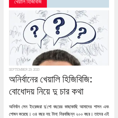
খেয়ালি হিজিবিজি
SEPTEMBER 23, 2020
অনির্বানের খেয়ালি হিজিবিজি:
বোধোদয় নিয়ে দু চার কথা
অনির্বান সেন ইংরেজরা দু’শো বছরের কাছাকাছি আমাদের শাসন এবং
শোষন করেছে। ৩৪ বছর নয়; টানা, নিরবচ্ছিন্ন ২০০ বছর। তাদের এই