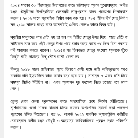
২০০৪ সালের ৩০ ডিসেম্বর জিয়াগঞ্জের কাছে ভট্টপাড়ায় প্রণব মুখোপাধ্যায়, অধীর
রঞ্জন চৌধুরীদের উপস্থিতিতে রেলমন্ত্রী লালুপ্রসাদ যাদব প্রকল্পের শিলান্যাস
করেন। ২০০৬ সালে প্রাথমিক নির্মাণ কাজ শুরু হয়। ৭৮৫ মিটার দীর্ঘ সেতু নির্মাণ
সহ ২০১৬ সালের মধ্যে কাজ অনেকটাই এগিয়ে গেলেও কাজে বিঘ্ন ঘটে।
স্থানীয় মানুষদের লাভ যেটা হয় তা হল নব নির্মিত সেতুর উপর দিয়ে পায়ে হেঁটে বা
সাইকেল সঙ্গে করে হেঁটে সেতুর উপর পায়ে চলার জন্য বরাদ্দ পথ দিয়ে বিনা পয়সায়
নদী পারাপার করতে থাকেন। ২০১৫র পর তিনবছরে সেতুর সংযোগ স্থলকে ছুঁতে
কিছুটা মাটি, সামান্য কিছু স্টোন ডাস্ট ফেলা হয়।
কিন্তু ২০১৮ সালে মাহিনগরে প্রায় তিনগুণ বেশী দামে জমি অধিগ্রহণের পরও
চাকরির দাবি ইত্যাদিতে কাজ আবার বন্ধ হয়ে যায়। সামান্য ৭ একর জমি নিয়ে
সমস্যা মিটেও মিটছিল না। এবার প্রশাসন দৃঢ় পদক্ষেপ নিতে চলেছে বলে জানা
গেল।
কেন্দ্র থেকে জেলা প্রশাসনের কাছে সহযোগিতা চেয়ে নির্দেশ পৌঁছিয়েছে।
মুর্শিদাবাদের জেলা শাসক রাজর্ষি মিত্র কাজের অগ্রগতির স্বার্থে কড়া পদক্ষেপ
গ্রহণের ঈঙ্গিত দিয়েছেন। গত ২০ আগস্ট ২০২২ পাবলিক অ্যাকাউন্টস কমিটির
চেয়ারম্যান অধীর রঞ্জন চৌধুরী ও অন্যান্য আধিকারিকরা প্রকল্প স্থান পরিদর্শন
করেন।