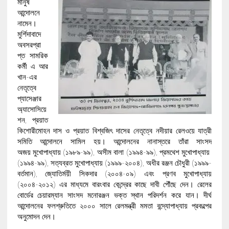
মানুষ
আন্দোলনে
নামেন।
মুর্শিদাবাদে
অবসরপ্রা
প্ত সামরিক
কর্মী এ আর
খান-এর
নেতৃত্বে
প্যাসেঞ্জার
অ্যাসোসিয়ে
শন, প্রয়াত
কিশোরীমোহন দাস ও প্রয়াত বিশ্বজিৎ দাসের নেতৃত্বে নদীয়ার রেলওয়ে যাত্রী
সমিতি আন্দোলনে সামিল হয়। আন্দোলনের নানাস্তরে তাঁরা সাংসদ
অজয় মুখোপাধ্যায় (১৯৮৯-৯৯), অসীম বালা (১৯৯৪-৯৯), প্রমথেশ মুখোপাধ্যায়
(১৯৯৪-৯৯), সত্যব্রত মুখোপাধ্যায় (১৯৯৯-২০০৪), অধীর রঞ্জন চৌধুরী (১৯৯৯-
বর্তমান), জ্যোতির্ময়ী সিকদার (২০০৪-০৯) এবং প্রণব মুখোপাধ্যায়
(২০০৪-২০১২) এর মাধ্যমে বারংবার কেন্দ্রের কাছে দাবী পৌঁছে দেন। রেলের
বোর্ডের চেয়ারম্যান সাংসদ মনোরঞ্জন ভক্ত স্থান পরিদর্শন করে যান। দীর্ঘ
আন্দোলনের ফলশ্রুতিতে ২০০০ সালে রেলমন্ত্রী মমতা বন্দ্যোপাধ্যায় প্রকল্পের
অনুমোদন দেন।