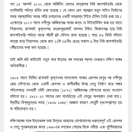
গত ১৫ আগস্ট ২০২২ থেকে দার্জিলিং মেলের যাত্রাপথ নিউ জলপাইগুড়ি থেকে
হলদিবাড়ি পর্যন্ত বর্ধিত করা হয়েছে। যে কোন রেল প্রকল্পে নতুন লাইন নির্মাণের
সময় প্রস্তাবিত পথের গাড়ি চলাচলের একটি সম্ভাব্য টাইম টেবিল তৈরি করা হয়।
এক্ষেত্রে ২০১৭ সালে নশীপুর আজিমগঞ্জ পথের জন্য যে টাইমটেবিল করা হয় তাতে
শিয়ালদহ, রাণাঘাট, কৃষ্ণনগর, বহরমপুরকোর্ট, মালদহ টাউন, কিষানগঞ্জ হয়ে নিউ
জলপাইগুড়ি পর্যন্ত মাঝে পাঁচটি হল্ট স্টেশন রাখা হয়েছে। গড়ে ৫৯ কিমি গতিতে
যাত্রা করে শিয়ালদহ থেকে রাত ২২টা ৩৫মিঃ ছেড়ে সকাল ৬ টায় নিউ জলপাইগুড়ি
পৌঁছানোর কথা বলা হয়েছে।
তাই জমি জট কাটতেই নতুন পথে উত্তর বঙ্গ সফরের স্বপ্ন দেখছেন দক্ষিণ বঙ্গের
অধিবাসীরা।
১৯০৫ সালে নির্মিত রাণাঘাট কৃষ্ণনগর লালগোলা শাখার রেলপথ চালুর পর নশীপুর
রোড স্টেশনের থেকে একটি রেলপথ ও ভাগীরথীর উপর সেতু নির্মাণ করে গঙ্গার
পশ্চিমপাড়ে নলহাটি স্টেট রেলওয়ের (১৮৭২) আজিমগঞ্জ স্টেশনের মধ্যে সংযোগ
ঘটানো হয়। ১৯২২-২৩ সালের রেল মানচিত্রে এই সেতুর অবস্থান দেখা যায়।
দ্বিতীয় বিশ্বযুদ্ধের সময় (১৯৩৯-১৯৪৫) অজ্ঞাত কারণে সেতুটি ধ্বংসপ্রাপ্ত হয়
বা পরিত্যক্ত হয়।
দক্ষিণবঙ্গের সঙ্গে উত্তরবঙ্গ তথা উত্তর ভারতের যোগাযোগের গুরুত্বপূর্ণ এই রেলপথ
ও সেতু পুনরুদ্ধারের জন্য ১৯৯০এর
দশকের গোড়ার দিকে নদীয়া এবং মুর্শিদাবাদের