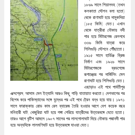
১৮৬৯ সালে শিয়ালদহ (তখন
কলকাতা স্টেশন বলা হতো)
থেকে রাণাঘাট হয়ে দামুকদিয়া
(১৮৫ কিমি) যেত। এখান
থেকে যাত্রীরা নৌকায় নদী
পার হয়ে মিটারগেজ রেলপথে
৩৩৬ কিমি যাত্রা করে
শিলিগুড়ি স্টেশনে পৌঁছাতো।
১৯১৫ সালে হার্ডিঞ্জ ব্রিজ
নির্মাণ এবং ১৯২৬ সালে
মিটারগেজকে ব্রডগেজে
রূপান্ত্রের পর দার্জিলিং মেল
রাণাঘাট হয়ে শিলিগুড়ি যেত।
এছাড়াও এই পথে পার্বতীপুর
এক্সপ্রেস, আসাম মেল ইত্যাদি আরও কিছু গাড়ি যাতায়াত করতো। দেশভাগের পর
বিশেষ করে পাকিস্তানের সঙ্গে যুদ্ধের পর এই পথে ট্রেন বন্ধ হয়ে যায়। ১৯৭১
সালে ফারাক্কায় রোড কাম রেল ব্যারেজ তৈরি হওয়ার আগে বেশ কয়েক বছর
মনিহারী ঘাট, খেজুরিয়া ঘাট হয়ে গঙ্গা পেরিয়ে যাত্রীদের উত্তরবঙ্গে যেতে হতো।
তারও আগে বৃটিশ আমলে ১৯০৭ সালের পর লালগোলাঘাট দিয়ে নৌকায় পদ্মানদী পার
হয়ে অন্যদিকে লালমণিঘাট হয়ে উত্তরবঙ্গে যাওয়া যেত।