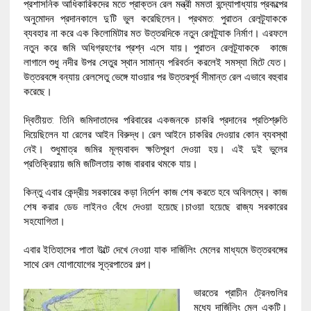
প্রশাসনিক আধিকারিকদের মতে প্রাক্তন রেল মন্ত্রী মমতা বন্দ্যোপাধ্যায় প্রকল্পের
অনুমোদন প্রদানকালে দু’টি ভুল করেছিলেন। প্রথমত: পুরাতন রেলট্র্যাককে
ব্যবহার না করে এক কিলোমিটার মত উত্তরদিকে নতুন রেলট্র্যাক নির্মাণ। এরফলে
নতুন করে জমি অধিগ্রহণের প্রশ্ন এসে যায়। পুরাতন রেলট্র্যাককে কাজে
লাগালে শুধু নদীর উপর সেতুর স্থান সামান্য পরিবর্তন করলেই সমস্যা মিটে যেত।
উত্তরবঙ্গে বন্যায় রেলসেতু ভেঙ্গে যাওয়ার পর উত্তরপূর্ব সীমান্ত রেল এভাবে বহুবার
করেছে।
দ্বিতীয়ত: তিনি জমিদাতাদের পরিবারের একজনকে চাকরি প্রদানের প্রতিশ্রুতি
দিয়েছিলেন যা রেলের আইন বিরুদ্ধ। রেল আইনে চাকরির দেওয়ার কোন ব্যবস্থা
নেই। শুধুমাত্র জমির মূল্যবাবদ ক্ষতিপূরণ দেওয়া হয়। এই দুই ভুলের
প্রতিক্রিয়ায় জমি জটিলতায় কাজ বারবার থমকে যায়।
কিন্তু এবার কেন্দ্রীয় সরকারের কড়া নির্দেশ কাজ শেষ করতে হবে অবিলম্বে। কাজ
শেষ করার ডেড লাইনও বেঁধে দেওয়া হয়েছে।চাওয়া হয়েছে রাজ্য সরকারের
সহযোগিতা।
এবার ইতিহাসের পাতা উল্টে দেখে নেওয়া যাক দার্জিলিং মেলের মাধ্যমে উত্তরবঙ্গের
সাথে রেল যোগাযোগের সূত্রপাতের গল্প।
ভারতের প্রাচীন ট্রেনগুলির
মধ্যে দার্জিলিং মেল একটি।